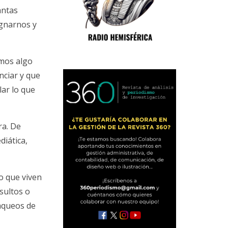
antas
ignarnos y
amos algo
nciar y que
lar lo que
ra. De
diática,
o que viven
sultos o
saqueos de