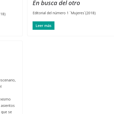
En busca del otro
Editorial del número 1 ´Mujeres´(2018)
018)
Leer más
escenario,
l
sexismo
 asientos
 que se