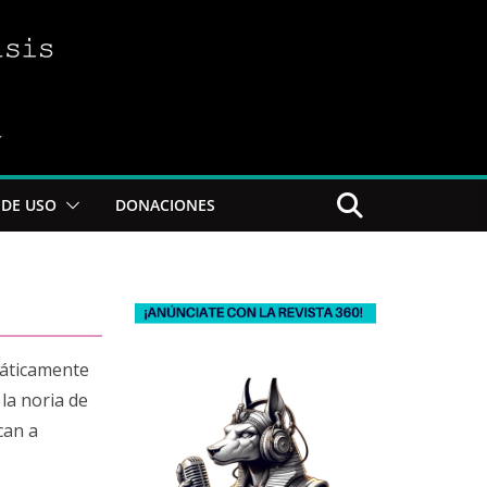
DE USO
DONACIONES
máticamente
la noria de
can a