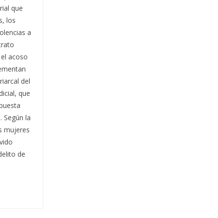
rial que
, los
olencias a
trato
 el acoso
plementan
riarcal del
dicial, que
spuesta
. Según la
es mujeres
vido
delito de