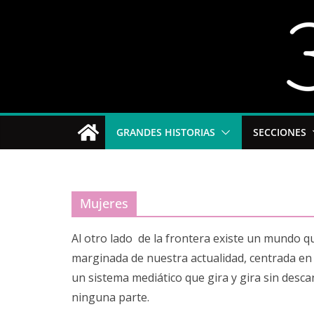
Saltar
al
contenido
GRANDES HISTORIAS
SECCIONES
Mujeres
Al otro lado de la frontera existe un mundo qu
marginada de nuestra actualidad, centrada en 
un sistema mediático que gira y gira sin desc
ninguna parte.