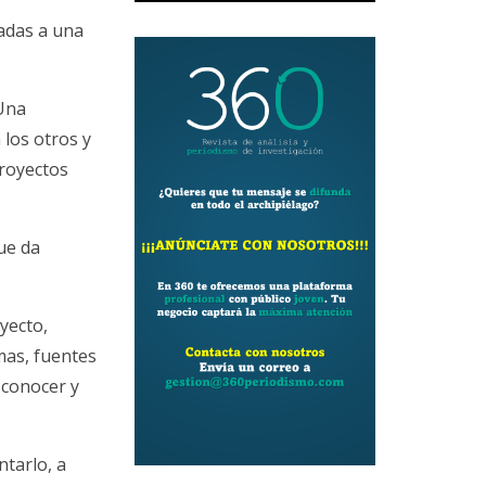
adas a una
 Una
 los otros y
proyectos
ue da
yecto,
mas, fuentes
 conocer y
ntarlo, a