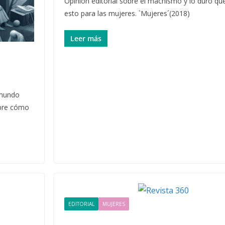
Opinion editorial sobre el machismo y lo duro que 
esto para las mujeres. `Mujeres´(2018)
Leer más
 mundo
ubre cómo
EDITORIAL
MUJERES