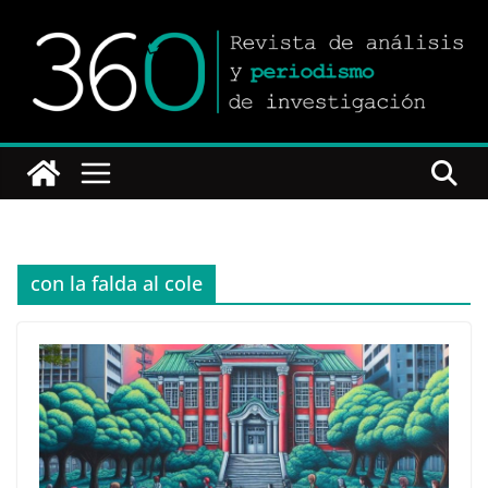
Saltar
al
contenido
con la falda al cole