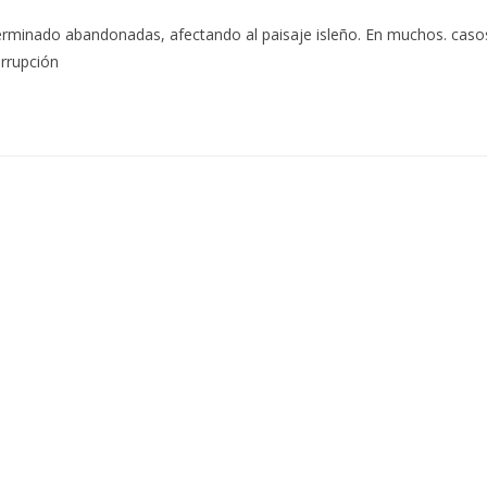
terminado abandonadas, afectando al paisaje isleño. En muchos. cas
orrupción