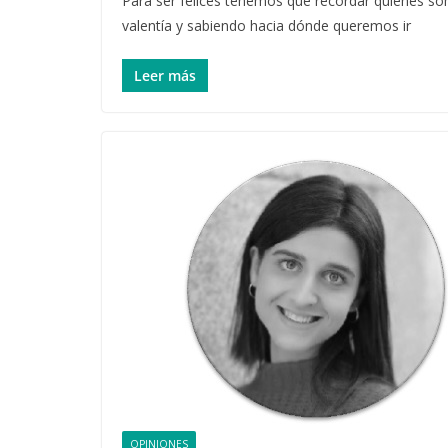
Para ser felices tenemos que recordar quienes som
valentía y sabiendo hacia dónde queremos ir
Leer más
OPINIONES