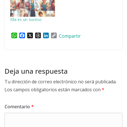
Ella es un suceso
W
F
X
T
L
C
Compartir
h
a
h
i
o
a
c
r
n
p
t
e
e
k
y
s
b
a
e
L
A
o
d
d
i
p
o
s
I
n
Deja una respuesta
p
k
n
k
Tu dirección de correo electrónico no será publicada.
Los campos obligatorios están marcados con
*
Comentario
*