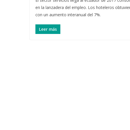
El sector servicios llega al ecuador de 2017 conso
en la lanzadera del empleo. Los hoteleros obtuvi
con un aumento interanual del 7%.
Leer más