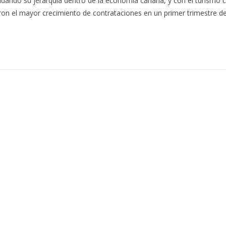
lidando su jerarquía dentro de la economía canaria, y con el turismo 
eron el mayor crecimiento de contrataciones en un primer trimestre d