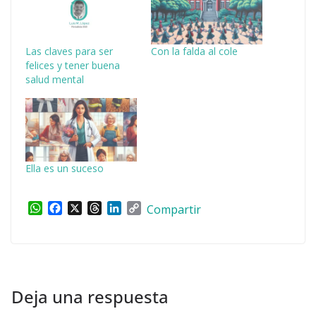
Las claves para ser
Con la falda al cole
felices y tener buena
salud mental
Ella es un suceso
W
F
X
T
L
C
Compartir
h
a
h
i
o
a
c
r
n
p
t
e
e
k
y
s
b
a
e
L
A
o
d
d
i
p
o
s
I
n
Deja una respuesta
p
k
n
k