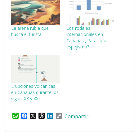
La arena rubia que
Los rodajes
busca el turista
internacionales en
Canarias ¿Paraíso o
espejismo?
Erupciones volcánicas
en Canarias durante los
siglos XX y XXI
W
F
X
T
L
C
Compartir
h
a
h
i
o
a
c
r
n
p
t
e
e
k
y