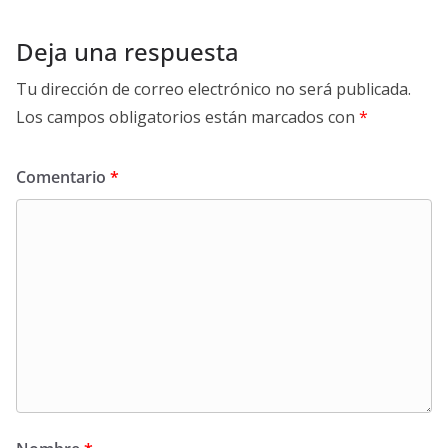
s
b
a
e
L
A
o
d
d
i
p
o
s
I
n
Deja una respuesta
p
k
n
k
Tu dirección de correo electrónico no será publicada.
Los campos obligatorios están marcados con
*
Comentario
*