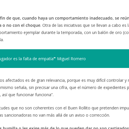
l fin de que, cuando haya un comportamiento inadecuado, se reú
úa o no con el choque
. Otra de las iniciativas que se llevan a cabo es 
portamiento ejemplar durante la temporada, con un balón de oro (co
da.
ugador es la falta de empatía❞ Miguel Romero
 afectados es de gran relevancia, porque es muy difícil controlar y 
mismo señala, sin precisar una cifra, que el número de expedientes 
 así que funcionar funciona”.
tudes que no son coherentes con el Buen Rollito que pretenden impu
as sancionadoras no van más allá de un aviso o corrección.
s humilla o les exige más de lo que pueden dar no son castigado