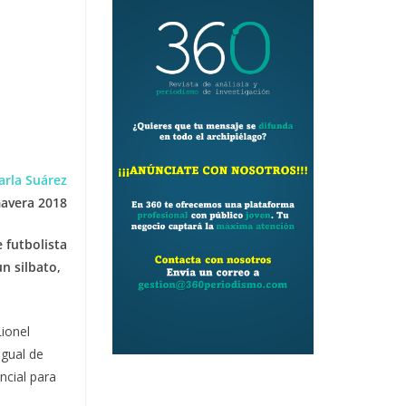
rla Suárez
avera 2018
 futbolista
n silbato,
ionel
igual de
ncial para