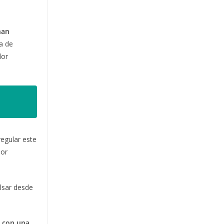
nan
la de
lor
regular este
por
lsar desde
s con una