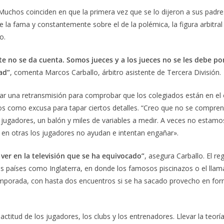
Muchos coinciden en que la primera vez que se lo dijeron a sus padre
e la fama y constantemente sobre el de la polémica, la figura arbitral
o.
nte no se da cuenta. Somos jueces y a los jueces no se les debe po
ad”
, comenta Marcos Carballo, árbitro asistente de Tercera División.
ar una retransmisión para comprobar que los colegiados están en el 
os como excusa para tapar ciertos detalles. “Creo que no se compre
 22 jugadores, un balón y miles de variables a medir. A veces no estam
 en otras los jugadores no ayudan e intentan engañar».
al ver en la televisión que se ha equivocado”
, asegura Carballo. El r
os países como Inglaterra, en donde los famosos piscinazos o el lla
emporada, con hasta dos encuentros si se ha sacado provecho en fo
titud de los jugadores, los clubs y los entrenadores. Llevar la teoría