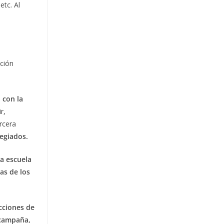
etc. Al
ación
 con la
r,
rcera
legiados.
a escuela
as de los
acciones de
 campaña,