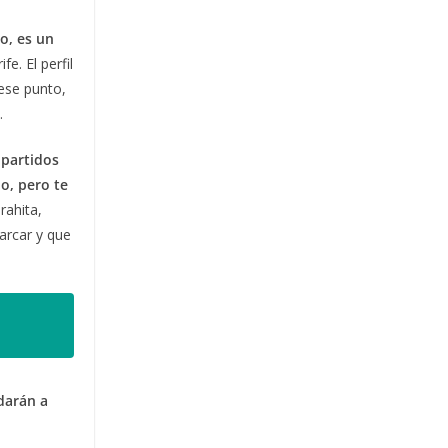
o, es un
e. El perfil
 ese punto,
.
 partidos
o, pero te
rahita,
arcar y que
rdarán a