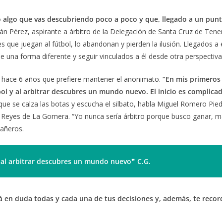
ino algo que vas descubriendo poco a poco y que, llegado a un punt
án Pérez, aspirante a árbitro de la Delegación de Santa Cruz de Tenerif
nes que juegan al fútbol, lo abandonan y pierden la ilusión. Llegados a
de una forma diferente y seguir vinculados a él desde otra perspectiva
de hace 6 años que prefiere mantener el anonimato.
“En mis primeros
l y al arbitrar descubres un mundo nuevo. El inicio es complicad
 que se calza las botas y escucha el silbato, habla Miguel Romero Pied
 Reyes de La Gomera. “Yo nunca sería árbitro porque busco ganar, m
pañeros.
al arbitrar
descubres un mundo nuevo
❞
C.G.
drá en duda todas y cada una de tus decisiones y, además, te reco