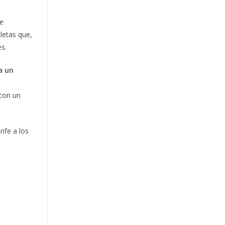
de
letas que,
s.
na un
 con un
ife a los