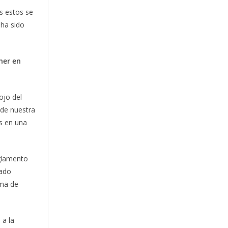
s estos se
 ha sido
ner en
ojo del
nde nuestra
os en una
eglamento
mado
rma de
 a la