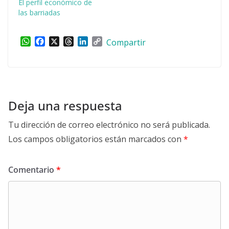
El perfil económico de
las barriadas
W
F
X
T
L
C
Compartir
h
a
h
i
o
a
c
r
n
p
t
e
e
k
y
s
b
a
e
L
A
o
d
d
i
p
o
s
I
n
Deja una respuesta
p
k
n
k
Tu dirección de correo electrónico no será publicada.
Los campos obligatorios están marcados con
*
Comentario
*