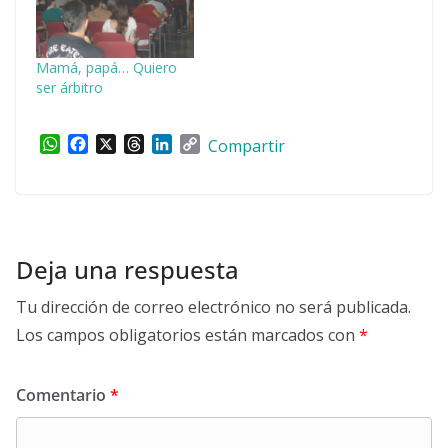
Mamá, papá… Quiero
ser árbitro
W
F
X
T
L
C
Compartir
h
a
h
i
o
a
c
r
n
p
t
e
e
k
y
s
b
a
e
L
A
o
d
d
i
p
o
s
I
n
Deja una respuesta
p
k
n
k
Tu dirección de correo electrónico no será publicada.
Los campos obligatorios están marcados con
*
Comentario
*