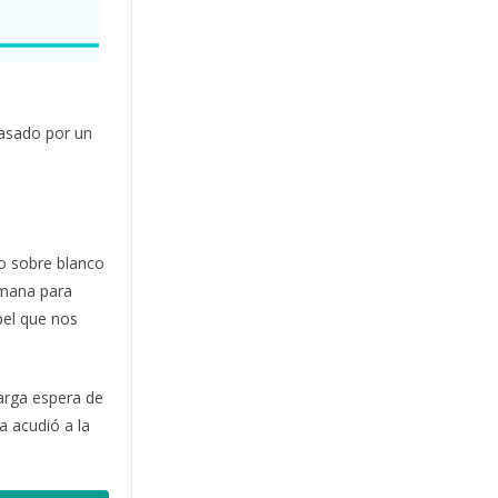
pasado por un
so sobre blanco
emana para
pel que nos
larga espera de
a acudió a la