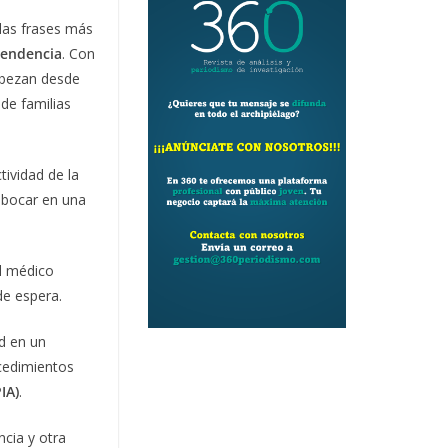
las frases más
pendencia
. Con
cabezan desde
 de familias
tividad de la
mbocar en una
al médico
de espera.
d en un
ocedimientos
PIA)
.
ncia y otra