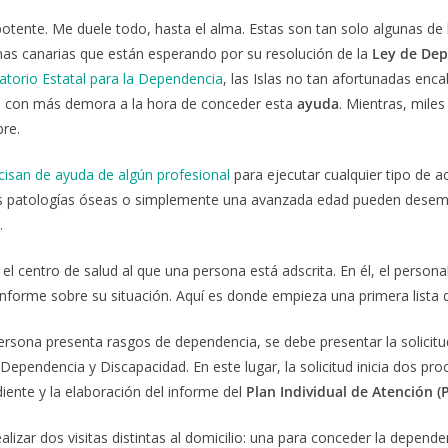
tente. Me duele todo, hasta el alma. Estas son tan solo algunas de 
as canarias que están esperando por su resolución de la
Ley de De
atorio Estatal para la Dependencia
, las Islas no tan afortunadas en
s con más demora a la hora de conceder esta
ayuda
. Mientras, miles
bre.
cisan de ayuda de algún profesional
para ejecutar cualquier tipo de ac
r, las patologías óseas o simplemente una avanzada edad pueden dese
.
 el centro de salud al que una persona está adscrita. En él, el person
 informe sobre su situación. Aquí es donde empieza una primera lista 
ersona presenta rasgos de dependencia, se debe presentar la solicitu
Dependencia y Discapacidad. En este lugar, la solicitud inicia dos pr
diente y la elaboración del informe del
Plan Individual de
Atención
(
lizar dos visitas distintas al domicilio: una para conceder la depende