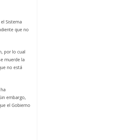
 el Sistema
endiente que no
, por lo cual
se muerde la
que no está
 ha
 Sin embargo,
que el Gobierno