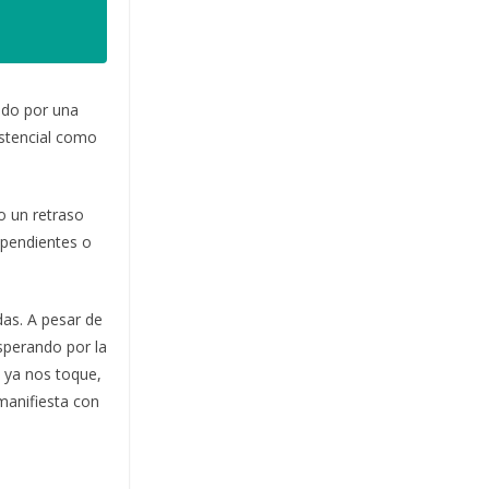
ndo por una
sistencial como
o un retraso
ependientes o
das. A pesar de
sperando por la
 ya nos toque,
manifiesta con