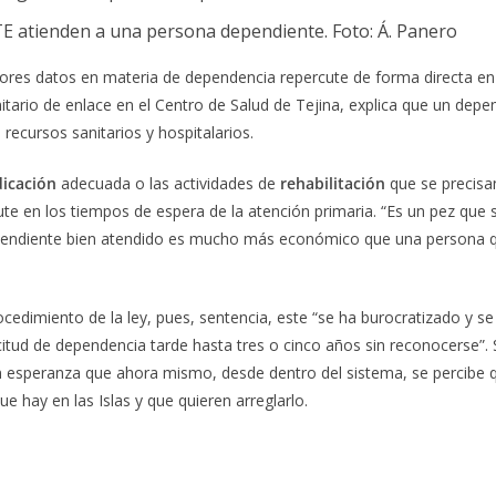
E atienden a una persona dependiente. Foto: Á. Panero
es datos en materia de dependencia repercute de forma directa en
itario de enlace en el Centro de Salud de Tejina, explica que un dep
ecursos sanitarios y hospitalarios.
icación
adecuada o las actividades de
rehabilitación
que se precisan
cute en los tiempos de espera de la atención primaria.
“Es un pez que 
dependiente bien atendido es mucho más económico que una persona 
rocedimiento de la ley, pues, sentencia, este “se ha burocratizado y se
citud de dependencia tarde hasta tres o cinco años sin reconocerse”.
n esperanza que ahora mismo, desde dentro del sistema, se percibe 
e hay en las Islas y que quieren arreglarlo.