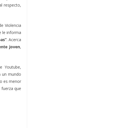
l respecto,
de Violencia
e le informa
bas”
. Acerca
ente joven
,
de Youtube,
En un mundo
 no es menor
la fuerza que