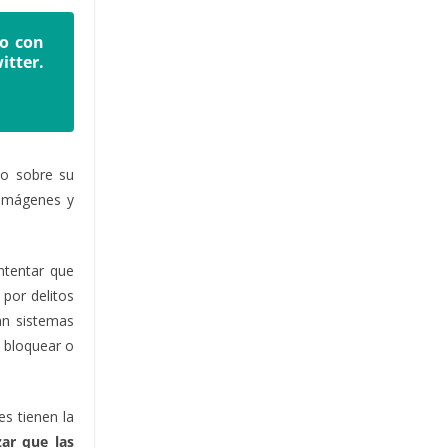
to con
itter.
io sobre su
 imágenes y
ntentar que
por delitos
an sistemas
, bloquear o
s tienen la
ar que las