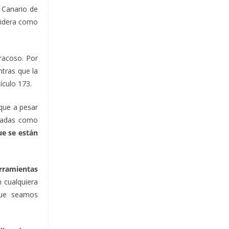
o Canario de
nsidera como
eracoso. Por
ntras que la
tículo 173.
 que a pesar
icadas como
e se están
rramientas
 cualquiera
que seamos