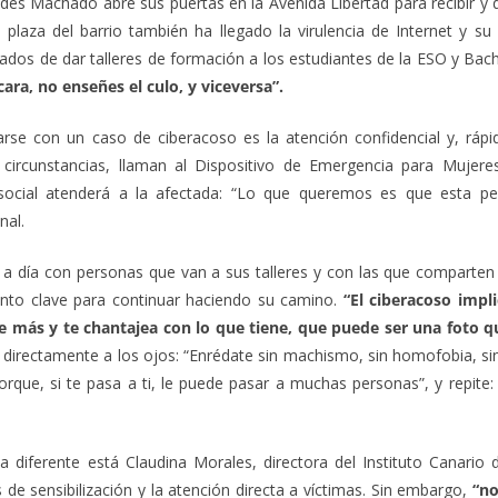
des Machado abre sus puertas en la Avenida Libertad para recibir y 
 plaza del barrio también ha llegado la virulencia de Internet y su
dos de dar talleres de formación a los estudiantes de la ESO y Bachi
 cara, no enseñes el culo, y viceversa”.
arse con un caso de ciberacoso es la atención confidencial y, rápi
s circunstancias, llaman al Dispositivo de Emergencia para Mujere
 social atenderá a la afectada: “Lo que queremos es que esta p
nal.
ía a día con personas que van a sus talleres y con las que compart
unto clave para continuar haciendo su camino.
“El ciberacoso impli
e más y te chantajea con lo que tiene, que puede ser una foto q
ra directamente a los ojos: “Enrédate sin machismo, sin homofobia, sin
rque, si te pasa a ti, le puede pasar a muchas personas”, y repite
iferente está Claudina Morales, directora del Instituto Canario d
e sensibilización y la atención directa a víctimas. Sin embargo,
“no