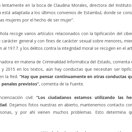
n lentamente en la boca de Claudina Morales, directora del Institut
aria está adaptada a los últimos convenios de Estambul, donde se co
 las mujeres por el hecho de ser mujer”.
ñola recoge varios artículos relacionados con la tipificación del cib
de carácter general y con fines de carácter sexual sobre menores, mie
al 197.7. y los delitos contra la integridad moral se recogen en el ar
rdinadora en materia de Criminalidad Informática del Estado, comenta
0 y 2015 en los textos, aún hay conductas que necesitan ser tipif
en la Red.
“Hay que pensar continuamente en otras conductas qu
 penales previstos”
, comenta de la Fuente.
ienciación civil:
“Los ciudadanos estamos utilizando las he
idad
. Dejamos fotos nuestras en abierto, mantenemos contacto con
rsonas, y por ahí vienen muchos problemas. Esto determina 