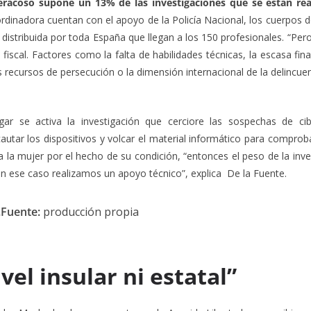
beracoso supone un 13% de las investigaciones que se están re
Coordinadora cuentan con el apoyo de la Policía Nacional, los cuerpos 
 distribuida por toda España que llegan a los 150 profesionales. “Pero
fiscal. Factores como la falta de habilidades técnicas, la escasa fin
 recursos de persecución o la dimensión internacional de la delincue
gar se activa la investigación que cerciore las sospechas de ci
cautar los dispositivos y volcar el material informático para comprob
a la mujer por el hecho de su condición, “entonces el peso de la inve
en ese caso realizamos un apoyo técnico”, explica De la Fuente.
.Fuente:
producción propia
vel insular ni estatal”