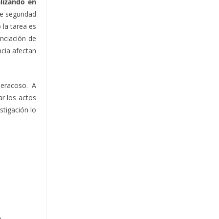
alizando en
de seguridad
 la tarea es
anciación de
ncia afectan
beracoso. A
ar los actos
stigación lo