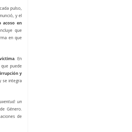
 cada pulso,
nunció, y el
o acoso en
oncluye que
orma en que
víctima
. En
, que puede
 irrupción y
 y se integra
juventud: un
 de Género.
laciones de