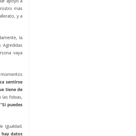
dar apoyo a
 rostro más
llerato, y a
damente, la
s Agredidas
ersona vaya
en momentos
ca sentirse
ue tiene de
 las fobias,
:
“Si puedes
e Igualdad.
 hay datos