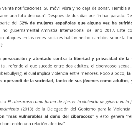
 veinte notificaciones. Su móvil vibra y no deja de sonar. Tiembla a
ndame una foto desnuda”. Después de dos días por fin han parado. De
parte del
52% de mujeres españolas que alguna vez ha sufrid
n no gubernamental Amnistía Internacional del año 2017. Este c
ron ataques en las redes sociales habían hecho cambios sobre la f
o?
 persecución y atentado contra la libertad y privacidad de la 
tal, referido al que sucede entre dos adultos; el ciberacoso sexual
ciberbullying, el cual implica violencia entre menores.
Poco a poco,
la
us operandi de la sociedad, tanto de sus jóvenes como adultos
,
udio
El ciberacoso como forma de ejercer la violencia de género en la 
nocimiento
(2013) de la Delegación del Gobierno para la Violencia
n “más vulnerables al daño del ciberacoso”
y esto genera “re
han tenido una relación afectiva”.