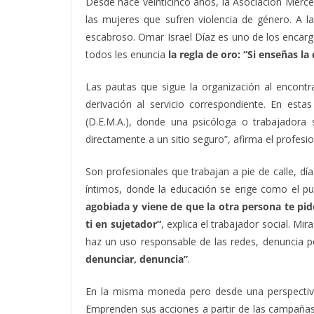
Desde hace veinticinco años, la Asociación Merce
las mujeres que sufren violencia de género. A la
escabroso. Omar Israel Díaz es uno de los encarga
todos les enuncia
la regla de oro: “Si enseñas la
Las pautas que sigue la organización al encontr
derivación al servicio correspondiente. En esta
(D.E.M.A.), donde una psicóloga o trabajadora
directamente a un sitio seguro”, afirma el profesio
Son profesionales que trabajan a pie de calle, d
íntimos, donde la educación se erige como el p
agobiada y viene de que la otra persona te pid
ti en sujetador”
, explica el trabajador social. Mi
haz un uso responsable de las redes, denuncia po
denunciar, denuncia”
.
En la misma moneda pero desde una perspectiva d
Emprenden sus acciones a partir de las campañas d