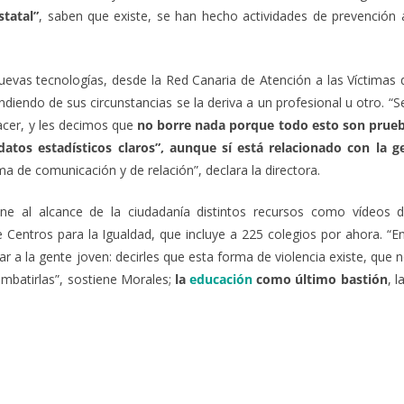
statal”
, saben que existe, se han hecho actividades de prevención a
uevas tecnologías, desde la Red Canaria de Atención a las Víctimas 
diendo de sus circunstancias se la deriva a un profesional u otro. “S
acer, y les decimos que
no borre nada porque todo esto son prue
atos estadísticos claros”, aunque sí está relacionado con la g
a de comunicación y de relación”, declara la directora.
one al alcance de la ciudadanía distintos recursos como vídeos 
 Centros para la Igualdad, que incluye a 225 colegios por ahora. “
r a la gente joven: decirles que esta forma de violencia existe, que
mbatirlas”, sostiene Morales;
la
educación
como último bastión
, 