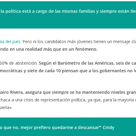
la política está a cargo de las mismas familias y siempre están ll
a del país.
Pero ni los candidatos más jóvenes tienen un mensaje cla
iendo en una realidad más que en un fenómeno.
 60% de abstención.
Según el Barómetro de las Américas, seis de c
emocráticas y siete de cada 10 piensan que a los gobernantes no l
Jairo Rivera, asegura que siempre se ha manteniendo niveles gra
chaca a una crisis de representación política, ya que, para la mayoría 
uería».
mo que no, mejor prefiero quedarme a descansar
❞
Cindy