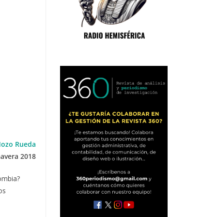
Mozo Rueda
avera 2018
lombia?
os