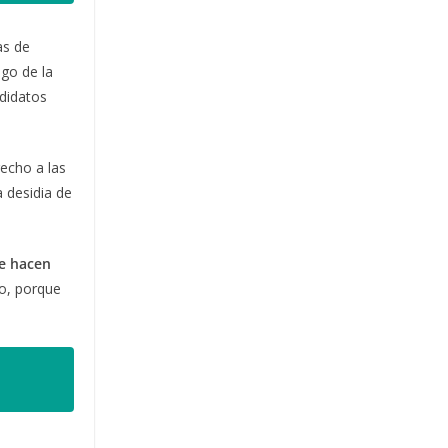
as de
go de la
ndidatos
recho a las
 desidia de
se hacen
do, porque