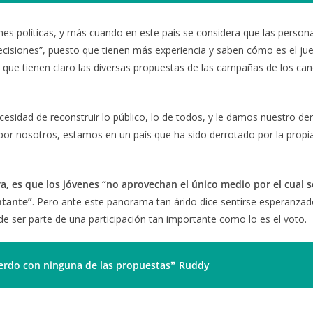
ones políticas, y más cuando en este país se considera que las person
cisiones”, puesto que tienen más experiencia y saben cómo es el jue
 que tienen claro las diversas propuestas de las campañas de los ca
esidad de reconstruir lo público, lo de todos, y le damos nuestro de
por nosotros, estamos en un país que ha sido derrotado por la propia
a, es que los jóvenes “no aprovechan el único medio por el cual 
ntante”
. Pero ante este panorama tan árido dice sentirse esperanza
de ser parte de una participación tan importante como lo es el voto.
erdo con ninguna de las propuestas
❞
Ruddy