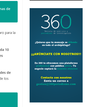
enas de
ro para la
ada 10
es
ndes de
de los