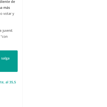
diente de
rma más
io votar y
 juvenil.
 “con
 salga
e, al 35,5