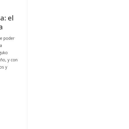
a: el
a
de poder
ka
eguko
año, y con
vos y