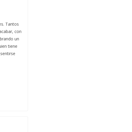
es. Tantos
acabar, con
obrando un
uien tiene
sentirse