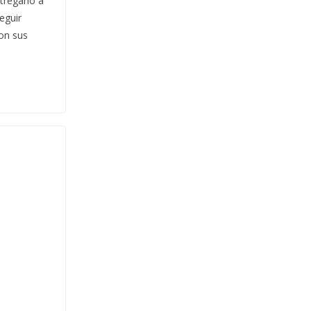
tregarlo a
eguir
con sus