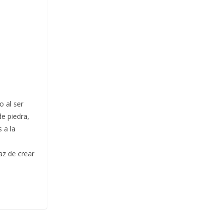
o al ser
e piedra,
 a la
az de crear