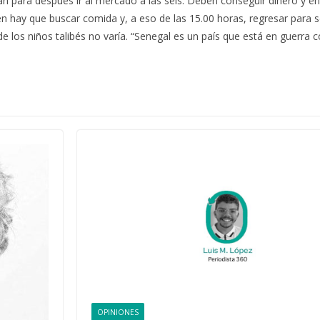
án para después ir al mercado a las seis. Deben conseguir dinero y en
n hay que buscar comida y, a eso de las 15.00 horas, regresar para s
 de los niños talibés no varía. “Senegal es un país que está en guerra 
OPINIONES